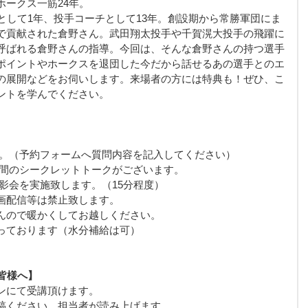
ホークス一筋24年。
として1年、投手コーチとして13年。創設期から常勝軍団にま
で貢献された倉野さん。武田翔太投手や千賀滉大投手の飛躍に
呼ばれる倉野さんの指導。今回は、そんな倉野さんの持つ選手
ポイントやホークスを退団した今だから話せるあの選手とのエ
の展開などをお伺いします。来場者の方には特典も！ぜひ、こ
ントを学んでください。
す。（予約フォームへ質問内容を記入してください）
分間のシークレットトークがございます。
影会を実施致します。（15分程度）
画配信等は禁止致します。
んので暖かくしてお越しください。
っております（水分補給は可）
皆様へ】
ンにて受講頂けます。
稿ください。担当者が読み上げます。