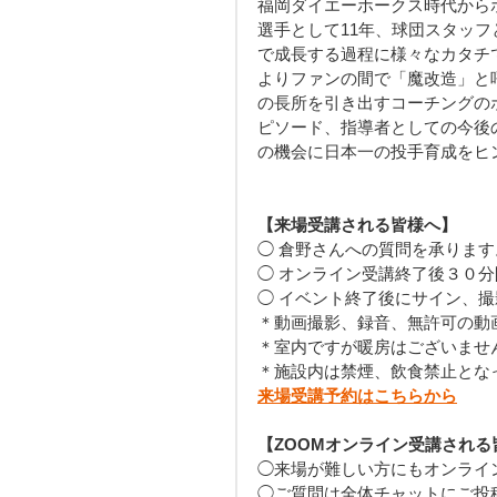
福岡ダイエーホークス時代から
選手として11年、球団スタッフ
で成長する過程に様々なカタチ
よりファンの間で「魔改造」と
の長所を引き出すコーチングの
ピソード、指導者としての今後
の機会に日本一の投手育成をヒ
【来場受講される皆様へ】
◯ 倉野さんへの質問を承りま
◯ オンライン受講終了後３０
◯ イベント終了後にサイン、撮
＊動画撮影、録音、無許可の動
＊室内ですが暖房はございませ
＊施設内は禁煙、飲食禁止とな
来場受講予約はこちらから
【ZOOMオンライン受講される
◯来場が難しい方にもオンライ
◯ご質問は全体チャットにご投