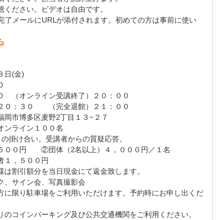
聴ください。ビデオは自由です。
完了メールにURLが添付されます。初めての方は事前に使い
ら
日(金)
０
０　（オンライン受講終了）２０：００
２０：３０　　（完全退館）２１：００
福岡市博多区麦野2丁目１３−２７　
オンライン１００名
との掛け合い。受講者からの質疑応答。
５００円　　②団体（2名以上）４，０００円／１名
者１，５００円
様は割引額分を当日現金にて返金致します。
ク、サイン会、写真撮影会
方に限り駐車場をご利用いただけます。予約時にお申し出くだ
りのコインパーキング及び公共交通機関をご利用ください。