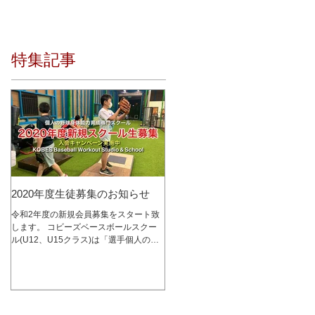
特集記事
2020年度生徒募集のお知らせ
令和2年度の新規会員募集をスタート致
します。 コビーズベースボールスクー
ル(U12、U15クラス)は「選手個人の成
長を最優先に考える」をコンセプトに、
少人数制スクールとして2015年1月にオ
ープンし、これまで多くの選手達の指導
を行って参りました。 レッスン内容は
コビーズ代表...