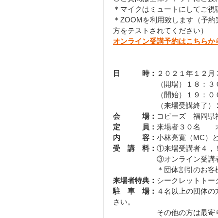
＊マイクはミュートにしてご視
＊ZOOMを利用致します（予約
方をテストされてください）
オンライン受講予約はこちらか
日　　　時：
２０２１年１２月３
　　　　　　（開場）１８：３
　　　　　　（開始）１９：０
　　　　　　（来場受講終了）
会　　　場：
コビーズ　福岡県
定　　　員：
来場者３０名　　
内　　　容：
小林亮寛（MC）
受　講　料：
①来場受講者４，
　　　　　　③オンライン受講
　　　　　　＊団体割引のお客
来場者特典：
シークレットトー
駐　車　場：
４名以上の団体の
さい。
　　　　　　その他の方は最寄