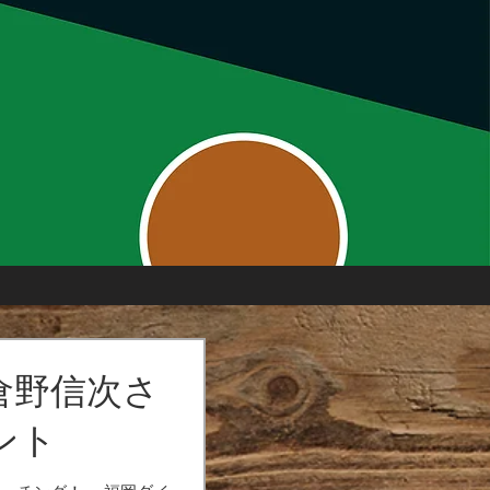
倉野信次さ
ント