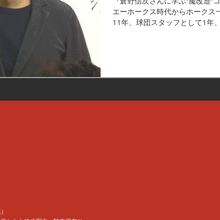
『倉野信次さんに学ぶ”魔改造”
エーホークス時代からホークス一
11年、球団スタッフとして1年
年。創設期から常勝軍団にまで
タチで貢献された倉野さん。武
手の飛躍によりフ...
裏）