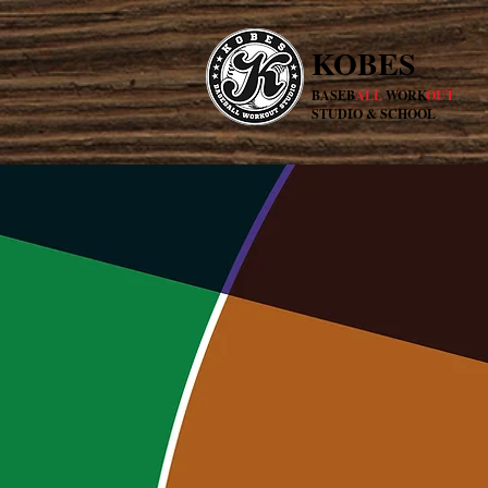
KOBES
BASEB
ALL
WORK
OUT
STUDIO & SCHOOL