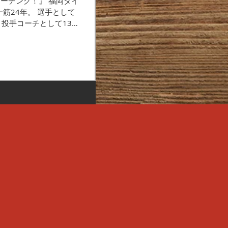
コーチング！』 福岡ダイ
筋24年。 選手として
、投手コーチとして13
成長する過程に様々なカ
田翔太投手や千賀滉大投