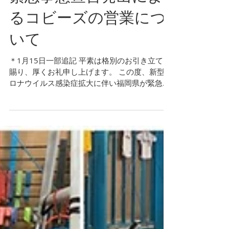
緊急事態宣言発出によ
るコビーズの営業につ
いて
＊1月15日一部追記 平素は格別のお引き立てを
賜り、厚くお礼申し上げます。 この度、新型コ
ロナウイルス感染症拡大に伴い福岡県が緊急事
態宣言の対象区域に加えられました。 コビーズ
ではスタッフの健康状態の把握、マスクの着
用、こまめな換気、機材の消毒など、これまで
以上に感染予防...