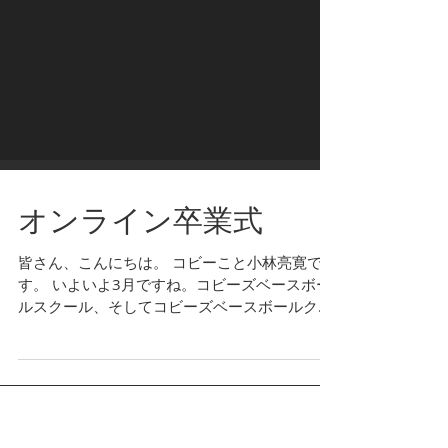
オンライン卒業式
皆さん、こんにちは。 コビーこと小林亮寛で
す。 いよいよ3月ですね。コビーズベースボー
ルスクール、そしてコビーズベースボールクラ
ブ(KBC)の皆さんも卒業の時期がやって参りま
した。 本来であれば皆で集まり門出をお祝いし
たいところではありますが、コロナ禍で集まり
が難しいこと、...