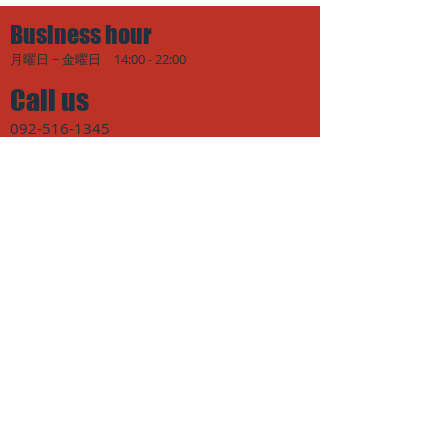
Business hour
月曜日 − 金曜日 14:00 - 22:00
Call us
092-516-1345
ACCESS
福岡市博多区麦野2-13-27
(板付小裏）
通学路利用で安心。JR、西鉄電車、西鉄バス停からも徒歩圏内。駐
車場有り。