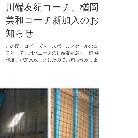
川端友紀コーチ、楢岡
美和コーチ新加入のお
知らせ
この度、コビーズベースボールスクールのコー
チとして九州ハニーズの川端友紀選手、楢岡美
和選手が加入致しましたのでお知らせ致しま
す。 2月18日(金)のクラスよりスタートとなり
ます。 日本代表経験もある女子野球界のスーパ
ースター両名の加入で、野球やソフトボールを
している女の子の...