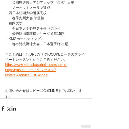
　　福岡県選抜／アジアカップ（台湾）出場
　　ノーヒットノーラン達成
・西日本短期大学附属高校
　　春季九州大会 準優勝
・福岡大学
　　全日本大学野球選手権 ベスト4
　　優秀防御率獲得／リーグ通算15勝
・KMGホールディングス
　　都市対抗野球大会・日本選手権 出場
＊ご予約は下記URLの《RYOSUKEコーチのプライ
ベートレッスン》からご予約ください。
https://www.kobesbaseball.com/service-
page/ryosukeコーチのレッスン?
referral=service_list_widget
お問い合わせはコビーズ公式LINEまでお願いしま
す。