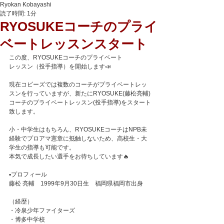
Ryokan Kobayashi
読了時間: 1分
RYOSUKEコーチのプライ
ベートレッスンスタート
この度、RYOSUKEコーチのプライベート
レッスン（投手指導）を開始します📣
現在コビーズでは複数のコーチがプライベートレッ
スンを行っていますが、新たにRYOSUKE(藤松亮輔)
コーチのプライベートレッスン(投手指導)をスタート
致します。
小・中学生はもちろん、RYOSUKEコーチはNPB未
経験でプロアマ憲章に抵触しないため、高校生・大
学生の指導も可能です。
本気で成長したい選手をお待ちしています🔥
▪️プロフィール
藤松 亮輔　1999年9月30日生　福岡県福岡市出身
（経歴）
・冷泉少年ファイターズ
・博多中学校