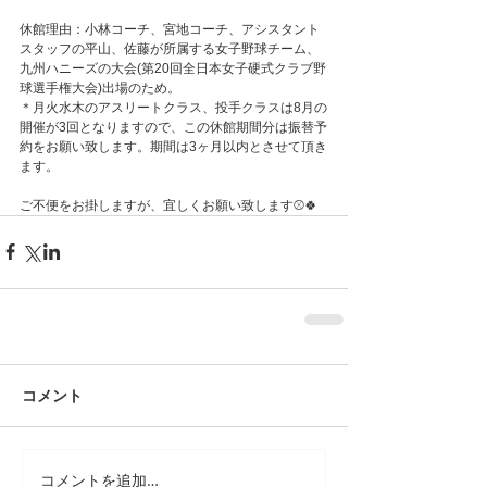
休館理由：小林コーチ、宮地コーチ、アシスタント
スタッフの平山、佐藤が所属する女子野球チーム、
九州ハニーズの大会(第20回全日本女子硬式クラブ野
球選手権大会)出場のため。
＊月火水木のアスリートクラス、投手クラスは8月の
開催が3回となりますので、この休館期間分は振替予
約をお願い致します。期間は3ヶ月以内とさせて頂き
ます。
ご不便をお掛しますが、宜しくお願い致します⚾️🍀
コメント
コメントを追加…