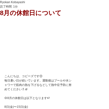
Ryokan Kobayashi
読了時間: 1分
8月の休館日について
こんにちは、コビーズです😊
毎日暑い日が続いています。運動後はプールや水シ
ャワーで筋肉の熱を下げるなどして熱中症予防に努
めてください🚿🍧
🌻8月の休館日は以下となります🍉
8日(金)〜15日(金)