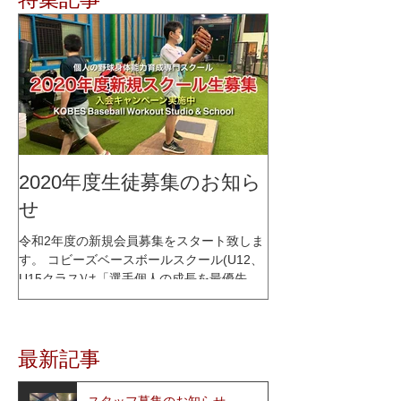
2020年度生徒募集のお知ら
せ
令和2年度の新規会員募集をスタート致しま
す。 コビーズベースボールスクール(U12、
U15クラス)は「選手個人の成長を最優先に
考える」をコンセプトに、少人数制スクー
ルとして2015年1月にオープンし、これまで
多くの選手達の指導を行って参りました。
最新記事
レッスン内容はコビーズ代表...
スタッフ募集のお知らせ