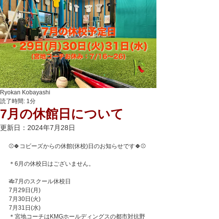
Ryokan Kobayashi
読了時間: 1分
7月の休館日について
更新日：
2024年7月28日
⚾️🍀コビーズからの休館(休校)日のお知らせです🍀⚾️
＊6月の休校日はございません。
🎋7月のスクール休校日
7月29日(月)
7月30日(火)
7月31日(水)
＊宮地コーチはKMGホールディングスの都市対抗野