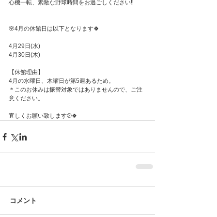
心機一転、素敵な野球時間をお過ごしください‼️
🌸4月の休館日は以下となります🍀
4月29日(水)
4月30日(木)
【休館理由】
4月の水曜日、木曜日が第5週あるため。
＊このお休みは振替対象ではありませんので、ご注
意ください。
宜しくお願い致します⚾️🍀
コメント