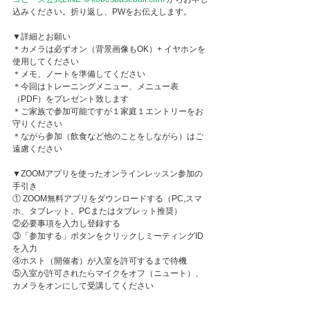
込みください。折り返し、PWをお伝えします。
▼詳細とお願い
＊カメラは必ずオン（背景画像もOK）+ イヤホンを
使用してください
＊メモ、ノートを準備してください
＊今回はトレーニングメニュー、メニュー表
（PDF）をプレゼント致します
＊ご家族で参加可能ですが１家庭１エントリーをお
守りください
＊ながら参加（飲食など他のことをしながら）はご
遠慮ください
▼ZOOMアプリを使ったオンラインレッスン参加の
手引き
① ZOOM無料アプリをダウンロードする（PC,スマ
ホ、タブレット。PCまたはタブレット推奨）
②必要事項を入力し登録する
③「参加する」ボタンをクリックしミーティングID
を入力
④ホスト（開催者）が入室を許可するまで待機
⑤入室が許可されたらマイクをオフ（ニュート）、
カメラをオンにして受講してください