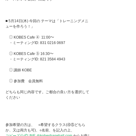
■ 5月14日(木) 今回の テーマは「トレーニングメニ
ューを作ろう！」
　⚾︎ KOBES Cafe ④  11:00～
　・ミーティングID: 831 0216 0697
　⚾︎ KOBES Cafe ⑤ 16:30～
　・ミーティングID: 821 3584 4943
　⚾︎ 講師 KOBE
　⚾︎ 参加費　会員無料
どちらも同じ内容です。ご都合の良い方を選択して
ください
参加希望の方は、　○希望するクラス(④⑤どちら
か、又は両方も可)、○名前、を記入の上、
コビーズ公式LINE ＠kobesbaseball.com
 からお申し