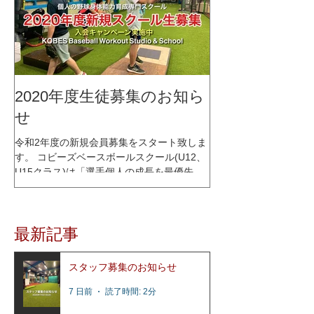
2020年度生徒募集のお知ら
せ
令和2年度の新規会員募集をスタート致しま
す。 コビーズベースボールスクール(U12、
U15クラス)は「選手個人の成長を最優先に
考える」をコンセプトに、少人数制スクー
ルとして2015年1月にオープンし、これまで
多くの選手達の指導を行って参りました。
最新記事
レッスン内容はコビーズ代表...
スタッフ募集のお知らせ
7 日前
読了時間: 2分