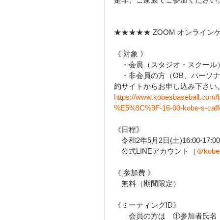
★★★★★ ZOOM オンライン
《 対象 》
　・会員（スタジオ・スクール
　・非会員の方（OB、パーソナ
約サイトからお申し込み下さい
https://www.kobesbaseball.c
%E5%9C%9F-16-00-kobe-s-caff
《日程》
　令和2年5月2日(土)16:00-17:0
　公式LINEアカウント（
＠kobes
《 参加費 》
　無料（期間限定）
《ミーティングID》
　　会員の方は　①参加者氏名　