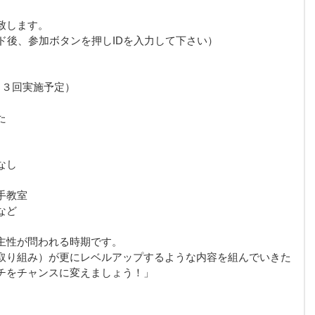
致します。
ド後、参加ボタンを押しIDを入力して下さい）
～３回実施予定）
た
なし
手教室
など
主性が問われる時期です。
取り組み）が更にレベルアップするような内容を組んでいきた
チをチャンスに変えましょう！」