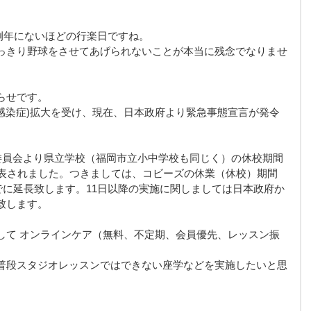
例年にないほどの行楽日ですね。
っきり野球をさせてあげられないことが本当に残念でなりませ
らせです。
ルス感染症)拡大を受け、現在、日本政府より緊急事態宣言が発令
育委員会より県立学校（福岡市立小中学校も同じく）の休校期間
発表されました。つきましては、コビーズの休業（休校）期間
までに延長致します。11日以降の実施に関しましては日本政府か
致します。
して オンラインケア（無料、不定期、会員優先、レッスン振
普段スタジオレッスンではできない座学などを実施したいと思
。