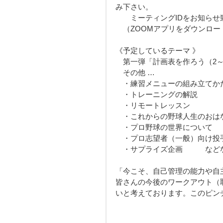
み下さい。
　　ミーティングIDをお知らせ
　（ZOOMアプリをダウンロー
《予定しているテーマ 》
　第一弾「計画表を作ろう（2
　その他 …
　・練習メニューの組み立てか
　・トレーニングの解説
　・リモートレッスン
　・これからの野球人生のおは
　・プロ野球の世界について
　・プロ志望者（一般）向け投
　・サプライズ企画　　　など
「今こそ、自己管理の能力や自
皆さんの今後のワークアウト（
いと考えております。このピン