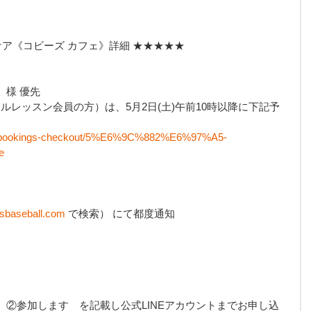
ケア《コビーズ カフェ》詳細 ★★★★★
）様 優先
ルレッスン会員の方）は、5月2日(土)午前10時以降に下記予
。
om/bookings-checkout/5%E6%9C%882%E6%97%A5-
e
0　
baseball.com
 で検索） にて都度通知
②参加します　を記載し公式LINEアカウントまでお申し込