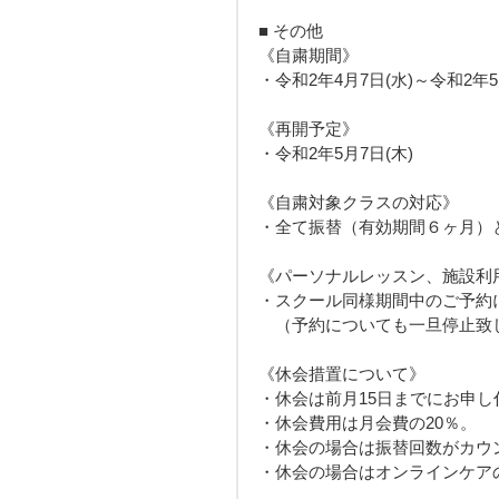
■ その他
《自粛期間》
・令和2年4月7日(水)～令和2年5月
《再開予定》
・令和2年5月7日(木)
《自粛対象クラスの対応》
・全て振替（有効期間６ヶ月）
《パーソナルレッスン、施設利
・スクール同様期間中のご予約
　（予約についても一旦停止致
《休会措置について》
・休会は前月15日までにお申し
・休会費用は月会費の20％。
・休会の場合は振替回数がカウ
・休会の場合はオンラインケア