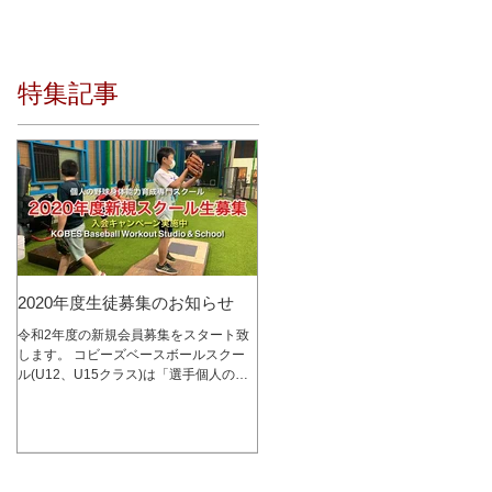
特集記事
2020年度生徒募集のお知らせ
令和2年度の新規会員募集をスタート致
します。 コビーズベースボールスクー
ル(U12、U15クラス)は「選手個人の成
長を最優先に考える」をコンセプトに、
少人数制スクールとして2015年1月にオ
ープンし、これまで多くの選手達の指導
を行って参りました。 レッスン内容は
コビーズ代表...