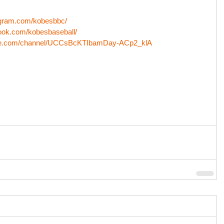
agram.com/kobesbbc/
ook.com/kobesbaseball/
ube.com/channel/UCCsBcKTIbamDay-ACp2_klA