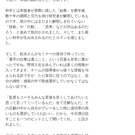
科学とは実践者が実際に残した「結果」を数年後、
数十年の期間と労力を掛け研究者が解明しているも
のです。世の中にはまだまだ解明しきれていない
「技術」や「行動」、「思考」などが沢山あるのだ
ろう、と改めて気付かされました。そして、また新
しい科学が生み出されるのだとロマンを感じまし
た。
そして、松永さんがセミナーの冒頭で仰っていた
「選手の仕事は選ぶこと」という言葉も非常に重か
ったですね。野球人生を歩んでいれば多くの情報が
入ってきます。チームの指導者から様々な情報を与
えられる訳ですが、ただ盲目に従うのではなく、自
分の感性・感覚の中で取捨選択していかなくてはな
らない訳です。
「監督もコーチもみんな君達を良くしてあげたいと
思って言ってくへているんだ。全て正解なんだ。そ
の正解の中から自分がプレーをした時に成功率の高
いものを選択していけばいい。だから、今日僕が話
すことも一つのヒントとして聞いてくれ。」と話さ
れました。