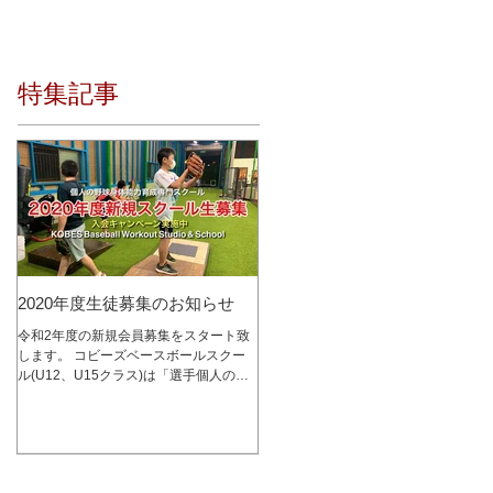
特集記事
2020年度生徒募集のお知らせ
令和2年度の新規会員募集をスタート致
します。 コビーズベースボールスクー
ル(U12、U15クラス)は「選手個人の成
長を最優先に考える」をコンセプトに、
少人数制スクールとして2015年1月にオ
ープンし、これまで多くの選手達の指導
を行って参りました。 レッスン内容は
コビーズ代表...