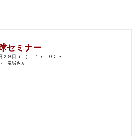
球セミナー
０月２９日（土）　１７：００〜
ン　泉誠さん