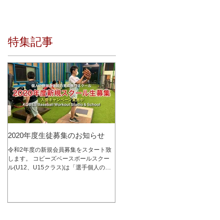
特集記事
2020年度生徒募集のお知らせ
令和2年度の新規会員募集をスタート致
します。 コビーズベースボールスクー
ル(U12、U15クラス)は「選手個人の成
長を最優先に考える」をコンセプトに、
少人数制スクールとして2015年1月にオ
ープンし、これまで多くの選手達の指導
を行って参りました。 レッスン内容は
コビーズ代表...