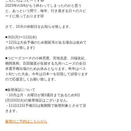
こんにちはコビーです😄
2023年の3/4がもう終わってしまったのかと思う
と、あっという間で…毎年、行き過ぎる日々のスピ
ードに焦っております🤣
さて、10月の休館日をお知らせ致します。
■ 9日(月)〜11日(水)
＊12日は大会予備のため順延等がある場合は改めて
お知らせ致します)
■コビーズコーチの小林亮寛、宮地克彦、川端友紀、
楢岡美和、百田陽菜が在籍する九州ハニーズの全日
本選手権出場のためお休みとなります。昨年はベス
ト8だった大会。今年は日本一を目指して頑張ります
ので応援宜しくお願い致します。
■振替保証について
・10月は月・火曜日が第5週目まであるため9日
(月)10日(火)の振替保証はございません。
・11日(12日予備日)は無期限で振替対象とさせて頂
きます。
振替のご予約はこちらから