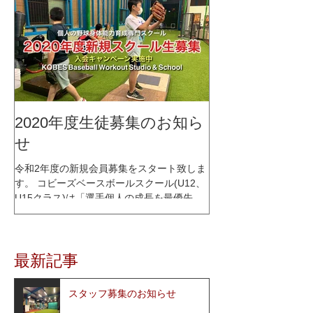
2020年度生徒募集のお知ら
せ
令和2年度の新規会員募集をスタート致しま
す。 コビーズベースボールスクール(U12、
U15クラス)は「選手個人の成長を最優先に
考える」をコンセプトに、少人数制スクー
ルとして2015年1月にオープンし、これまで
多くの選手達の指導を行って参りました。
最新記事
レッスン内容はコビーズ代表...
スタッフ募集のお知らせ