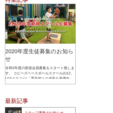
2020年度生徒募集のお知ら
せ
令和2年度の新規会員募集をスタート致しま
す。 コビーズベースボールスクール(U12、
U15クラス)は「選手個人の成長を最優先に
考える」をコンセプトに、少人数制スクー
ルとして2015年1月にオープンし、これまで
多くの選手達の指導を行って参りました。
最新記事
レッスン内容はコビーズ代表...
スタッフ募集のお知らせ