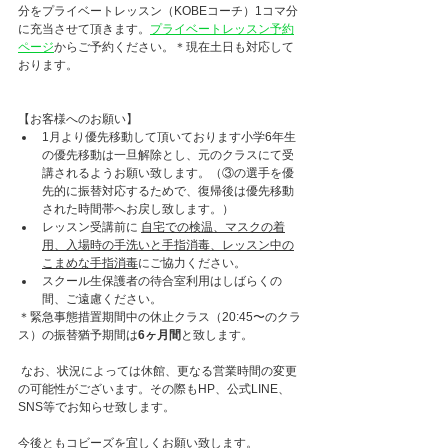
分をプライベートレッスン（KOBEコーチ）1コマ分
に充当させて頂きます。
プライベートレッスン予約
ページ
からご予約ください。＊現在土日も対応して
おります。
【お客様へのお願い】
1月より優先移動して頂いております小学6年生
の優先移動は一旦解除とし、元のクラスにて受
講されるようお願い致します。（③の選手を優
先的に振替対応するためで、復帰後は優先移動
された時間帯へお戻し致します。）
レッスン受講前に 
自宅での検温、マスクの着
用、入場時の手洗いと手指消毒、レッスン中の
こまめな手指消毒
にご協力ください。
スクール生保護者の待合室利用はしばらくの
間、ご遠慮ください。
＊緊急事態措置期間中の休止クラス（20:45〜のクラ
ス）の振替猶予期間は
6ヶ月間
と致します。
 なお、状況によっては休館、更なる営業時間の変更
の可能性がございます。その際もHP、公式LINE、
SNS等でお知らせ致します。
今後ともコビーズを宜しくお願い致します。