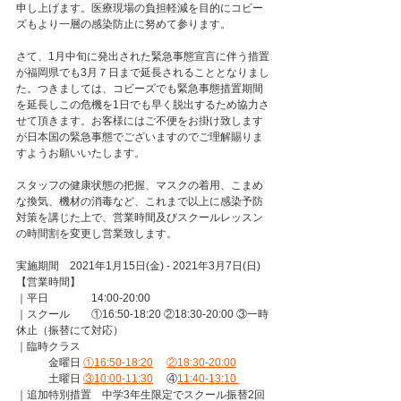
申し上げます。医療現場の負担軽減を目的にコビー
ズもより一層の感染防止に努めて参ります。
さて、1月中旬に発出された緊急事態宣言に伴う措置
が福岡県でも3月７日まで延長されることとなりまし
た。つきましては、コビーズでも緊急事態措置期間
を延長しこの危機を1日でも早く脱出するため協力さ
せて頂きます。お客様にはご不便をお掛け致します
が日本国の緊急事態でございますのでご理解賜りま
すようお願いいたします。
スタッフの健康状態の把握、マスクの着用、こまめ
な換気、機材の消毒など、これまで以上に感染予防
対策を講じた上で、営業時間及びスクールレッスン
の時間割を変更し営業致します。
実施期間　2021年1月15日(金) - 2021年3月7日(日) 
【営業時間】
｜平日　　　　14:00-20:00 
｜スクール　　①16:50-18:20 ②18:30-20:00 ③一時
休止（振替にて対応） 
｜臨時クラス
　　　金曜日 
①16:50-18:20
②18:30-20:00
　　　土曜日 
③10:00-11:30
 　④
11:40-13:10 
｜追加特別措置　中学3年生限定でスクール振替2回