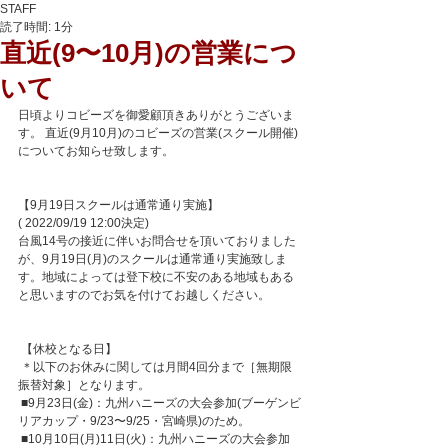
STAFF
読了時間: 1分
直近(9〜10月)の営業につ
いて
日頃よりコビーズを御愛顧頂きありがとうございま
す。 直近(9月10月)のコビーズの営業(スクール開催)
についてお知らせ致します。 
【9月19日スクールは通常通り実施】
( 2022/09/19 12:00決定) 
台風14号の接近に伴いお問合せを頂いておりました
が、9月19日(月)のスクールは通常通り実施致しま
す。地域によっては登下校に不安のある地域もある
と思いますのでお気を付けてお越しください。
 【休校となる日】
 ＊以下のお休みに関しては月間4回分まで［無期限
振替対象］となります。
 ■9月23日(金)：九州ハニーズの大会参加(ブーゲンビ
リアカップ・9/23〜9/25・宮崎県)のため。
 ■10月10日(月)11日(火)：九州ハニーズの大会参加