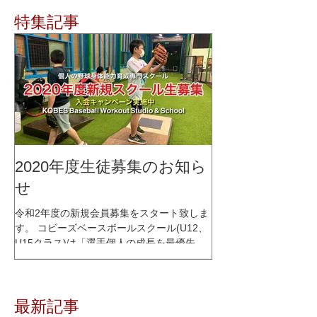
特集記事
2020年度生徒募集のお知ら
せ
令和2年度の新規会員募集をスタート致しま
す。 コビーズベースボールスクール(U12、
U15クラス)は「選手個人の成長を最優先に
考える」をコンセプトに、少人数制スクー
ルとして2015年1月にオープンし、これまで
多くの選手達の指導を行って参りました。
最新記事
レッスン内容はコビーズ代表...