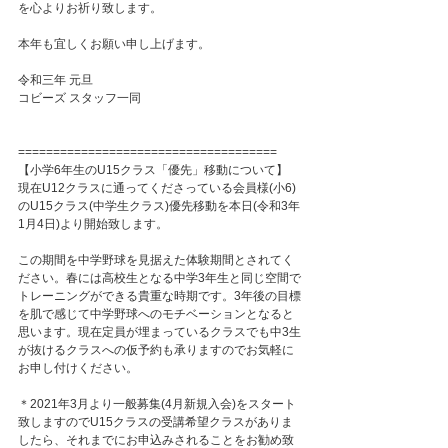
を心よりお祈り致します。
本年も宜しくお願い申し上げます。
令和三年 元旦
コビーズ スタッフ一同
=====================================
【小学6年生のU15クラス「優先」移動について】
現在U12クラスに通ってくださっている会員様(小6)
のU15クラス(中学生クラス)優先移動を本日(令和3年
1月4日)より開始致します。
この期間を中学野球を見据えた体験期間とされてく
ださい。春には高校生となる中学3年生と同じ空間で
トレーニングができる貴重な時期です。3年後の目標
を肌で感じて中学野球へのモチベーションとなると
思います。現在定員が埋まっているクラスでも中3生
が抜けるクラスへの仮予約も承りますのでお気軽に
お申し付けください。
＊2021年3月より一般募集(4月新規入会)をスタート
致しますのでU15クラスの受講希望クラスがありま
したら、それまでにお申込みされることをお勧め致