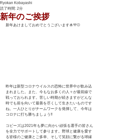
Ryokan Kobayashi
読了時間: 2分
新年のご挨拶
新年あけましておめでとうございます🎍🎌⚾️
昨年は新型コロナウイルスの恐怖に世界中が飲み込
まれました。また、今もなお多くの人々が最前線で
戦っておられます。苦しい時期が続きますがどんな
時でも前を向いて最善を尽くして生きたいものです
ね。一人ひとりがチームワークを発揮して、今年は
コロナに打ち勝ちましょう‼️
コビーズは2021年も夢に向かい頑張る選手の皆さん
を全力でサポートして参ります。野球と健康を愛す
る皆様のご健康とご多幸、そして笑顔に繋がる球縁