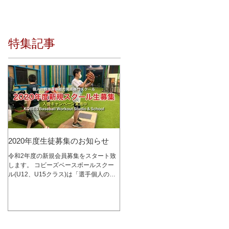
特集記事
2020年度生徒募集のお知らせ
令和2年度の新規会員募集をスタート致
します。 コビーズベースボールスクー
ル(U12、U15クラス)は「選手個人の成
長を最優先に考える」をコンセプトに、
少人数制スクールとして2015年1月にオ
ープンし、これまで多くの選手達の指導
を行って参りました。 レッスン内容は
コビーズ代表...