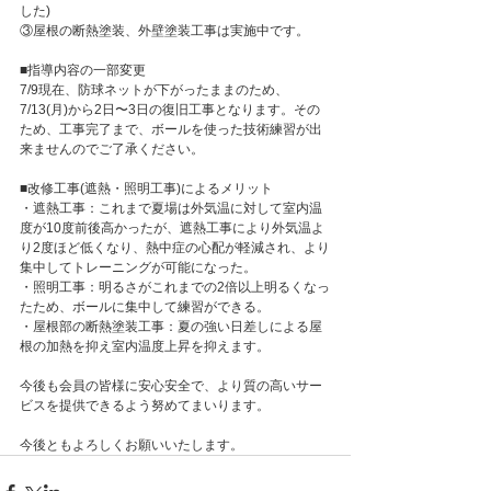
した)
③屋根の断熱塗装、外壁塗装工事は実施中です。
■指導内容の一部変更
7/9現在、防球ネットが下がったままのため、
7/13(月)から2日〜3日の復旧工事となります。その
ため、工事完了まで、ボールを使った技術練習が出
来ませんのでご了承ください。
■改修工事(遮熱・照明工事)によるメリット
・遮熱工事：これまで夏場は外気温に対して室内温
度が10度前後高かったが、遮熱工事により外気温よ
り2度ほど低くなり、熱中症の心配が軽減され、より
集中してトレーニングが可能になった。
・照明工事：明るさがこれまでの2倍以上明るくなっ
たため、ボールに集中して練習ができる。
・屋根部の断熱塗装工事：夏の強い日差しによる屋
根の加熱を抑え室内温度上昇を抑えます。
今後も会員の皆様に安心安全で、より質の高いサー
ビスを提供できるよう努めてまいります。
今後ともよろしくお願いいたします。