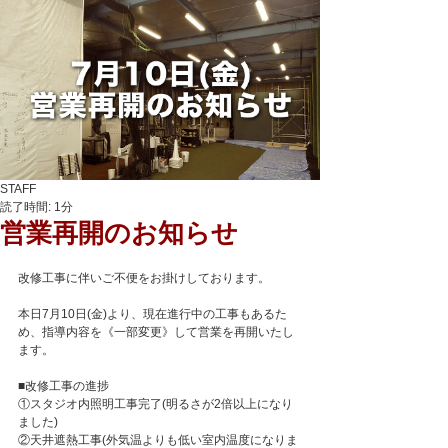
STAFF
読了時間: 1分
営業再開のお知らせ
改修工事に伴いご不便をお掛けしております。
本日7月10日(金)より、現在進行中の工事もあるた
め、指導内容を《一部変更》して営業を再開いたし
ます。
■改修工事の進捗
①スタジオ内照明工事完了(明るさが2倍以上になり
ました)
②天井遮熱工事(外気温よりも低い室内温度になりま