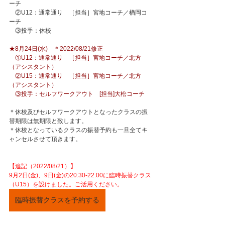
ーチ
　②U12：通常通り　［担当］宮地コーチ／楢岡コ
ーチ
　③投手：休校
★8月24日(水)　＊2022/08/21修正
　①U12：通常通り　［担当］宮地コーチ／北方
（アシスタント）
　②U15：通常通り　［担当］宮地コーチ／北方
（アシスタント）
　③投手：セルフワークアウト　[担当]大松コーチ
＊休校及びセルフワークアウトとなったクラスの振
替期限は無期限と致します。
＊休校となっているクラスの振替予約も一旦全てキ
ャンセルさせて頂きます。
【追記（2022/08/21）】
9月2日(金)、9日(金)の20:30-22:00に臨時振替クラス
（U15）を設けました。ご活用ください。
臨時振替クラスを予約する