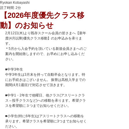
Ryokan Kobayashi
読了時間: 2分
【2026年度優先クラス移
動】のお知らせ
2月12日(木)より既存スクール会員の皆さまへ【新年
度(4月以降)優先クラス移動】のお申込みを承りま
す。
＊5月から入会予約を頂いている新規会員さまへのご
案内を開始致しますので、お早めにお申し込みくだ
さい。
■中学3年生
中学3年生は3月末を持って自動卒会となります。特
にお手続きはございません。 振替は高校入学までの
期間(4月1週目)で対応させて頂きます。
■中学1・2年生で他曜日、他クラス(アスリートクラ
ス⇔投手クラスなど)への移動を承ります。希望クラ
スを希望順に３つまでお知らせください。
■小学生(特に6年生)はアスリートクラスへの移動を
承ります。希望クラスを希望順に3つまでお知らせく
ださい。