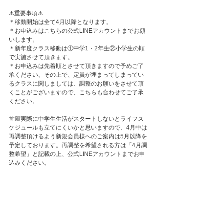
⚠️重要事項⚠️
＊移動開始は全て4月以降となります。
＊お申込みはこちらの公式LINEアカウントまでお願
いします。
＊新年度クラス移動は①中学1・2年生②小学生の順
で実施させて頂きます。
＊お申込みは先着順とさせて頂きますので予めご了
承ください。その上で、定員が埋まってしまってい
るクラスに関しましては、調整のお願いをさせて頂
くことがございますので、こちらも合わせてご了承
ください。
🫶🏼実際に中学生生活がスタートしないとライフス
ケジュールも立てにくいかと思いますので、4月中は
再調整頂けるよう新規会員様へのご案内は5月以降を
予定しております。再調整を希望される方は「4月調
整希望」と記載の上、公式LINEアカウントまでお申
込みください。