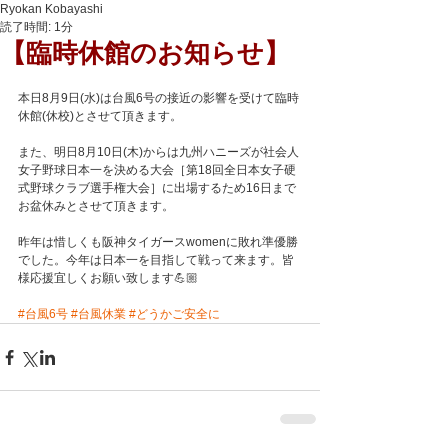
Ryokan Kobayashi
読了時間: 1分
【臨時休館のお知らせ】
本日8月9日(水)は台風6号の接近の影響を受けて臨時
休館(休校)とさせて頂きます。
また、明日8月10日(木)からは九州ハニーズが社会人
女子野球日本一を決める大会［第18回全日本女子硬
式野球クラブ選手権大会］に出場するため16日まで
お盆休みとさせて頂きます。
昨年は惜しくも阪神タイガースwomenに敗れ準優勝
でした。今年は日本一を目指して戦って来ます。皆
様応援宜しくお願い致します💪🏼
#台風6号
#台風休業
#どうかご安全に