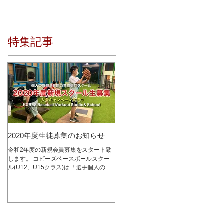
特集記事
2020年度生徒募集のお知らせ
令和2年度の新規会員募集をスタート致
します。 コビーズベースボールスクー
ル(U12、U15クラス)は「選手個人の成
長を最優先に考える」をコンセプトに、
少人数制スクールとして2015年1月にオ
ープンし、これまで多くの選手達の指導
を行って参りました。 レッスン内容は
コビーズ代表...