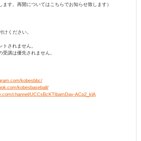
します。再開についてはこちらでお知らせ致します）
付けください。
ントされません。
の受講は優先されません。
agram.com/kobesbbc/
ook.com/kobesbaseball/
ube.com/channel/UCCsBcKTIbamDay-ACp2_klA