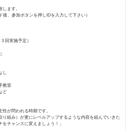
致します。
ド後、参加ボタンを押しIDを入力して下さい）
～３回実施予定）
た
なし
手教室
など
主性が問われる時期です。
取り組み）が更にレベルアップするような内容を組んでいきた
チをチャンスに変えましょう！」