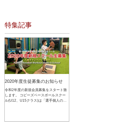
特集記事
2020年度生徒募集のお知らせ
令和2年度の新規会員募集をスタート致
します。 コビーズベースボールスクー
ル(U12、U15クラス)は「選手個人の成
長を最優先に考える」をコンセプトに、
少人数制スクールとして2015年1月にオ
ープンし、これまで多くの選手達の指導
を行って参りました。 レッスン内容は
コビーズ代表...