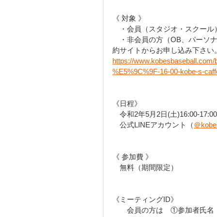
《 対象 》
　・会員（スタジオ・スクール
　・非会員の方（OB、パーソナ
約サイトからお申し込み下さい
https://www.kobesbaseball.c
%E5%9C%9F-16-00-kobe-s-caff
《日程》
　令和2年5月2日(土)16:00-17:0
　公式LINEアカウント（
＠kobes
《 参加費 》
　無料（期間限定）
《ミーティングID》
　　会員の方は　①参加者氏名　