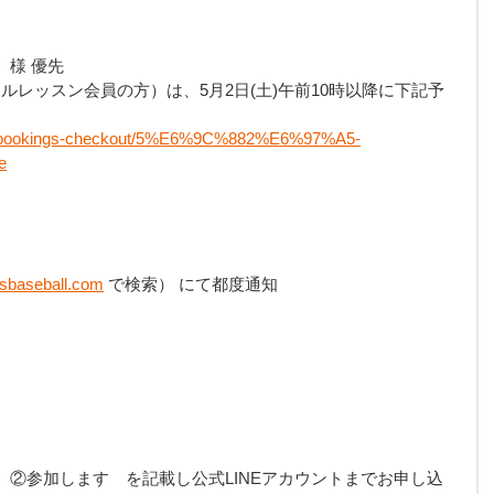
）様 優先
ルレッスン会員の方）は、5月2日(土)午前10時以降に下記予
。
om/bookings-checkout/5%E6%9C%882%E6%97%A5-
e
0　
baseball.com
 で検索） にて都度通知
②参加します　を記載し公式LINEアカウントまでお申し込