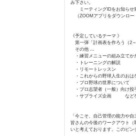
み下さい。
　　ミーティングIDをお知らせ
　（ZOOMアプリをダウンロー
《予定しているテーマ 》
　第一弾「計画表を作ろう（2
　その他 …
　・練習メニューの組み立てか
　・トレーニングの解説
　・リモートレッスン
　・これからの野球人生のおは
　・プロ野球の世界について
　・プロ志望者（一般）向け投
　・サプライズ企画　　　など
「今こそ、自己管理の能力や自
皆さんの今後のワークアウト（
いと考えております。このピン