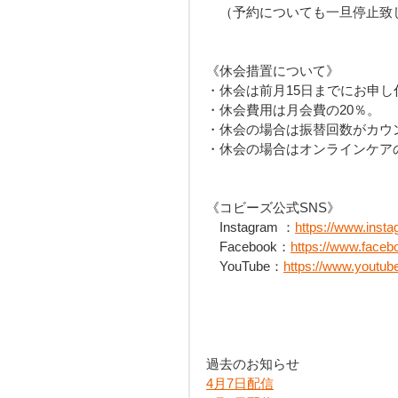
　（予約についても一旦停止致
《休会措置について》
・休会は前月15日までにお申し
・休会費用は月会費の20％。
・休会の場合は振替回数がカウ
・休会の場合はオンラインケア
《コビーズ公式SNS》
　Instagram ：
https://www.inst
　Facebook：
https://www.faceb
　YouTube：
https://www.yout
過去のお知らせ
4月7日配信