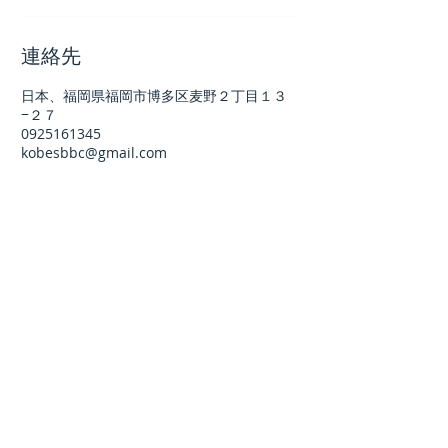
連絡先
日本、福岡県福岡市博多区麦野２丁目１３
−２７
0925161345
kobesbbc@gmail.com
Business hour
月曜日 − 金曜日 14:00 - 22:00
Call us
092-516-1345
ACCESS
福岡市博多区麦野2-13-27
(板付小裏）
通学路利用で安心。JR、西鉄電車、西鉄バス停からも徒歩圏内。駐